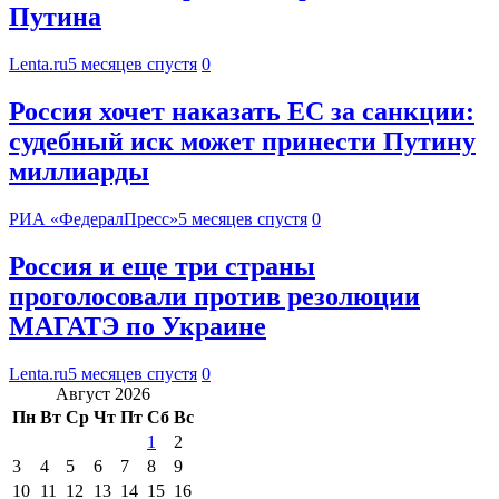
Путина
Lenta.ru
5 месяцев спустя
0
Россия хочет наказать EC за санкции:
судебный иск может принести Путину
миллиарды
РИА «ФедералПресс»
5 месяцев спустя
0
Россия и еще три страны
проголосовали против резолюции
МАГАТЭ по Украине
Lenta.ru
5 месяцев спустя
0
Август 2026
Пн
Вт
Ср
Чт
Пт
Сб
Вс
1
2
3
4
5
6
7
8
9
10
11
12
13
14
15
16