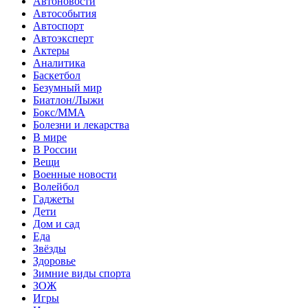
Автоновости
Автособытия
Автоспорт
Автоэксперт
Актеры
Аналитика
Баскетбол
Безумный мир
Биатлон/Лыжи
Бокс/MMA
Болезни и лекарства
В мире
В России
Вещи
Военные новости
Волейбол
Гаджеты
Дети
Дом и сад
Еда
Звёзды
Здоровье
Зимние виды спорта
ЗОЖ
Игры