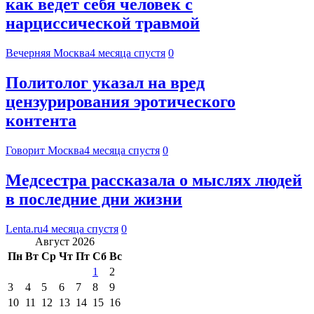
как ведет себя человек с
нарциссической травмой
Вечерняя Москва
4 месяца спустя
0
Политолог указал на вред
цензурирования эротического
контента
Говорит Москва
4 месяца спустя
0
Медсестра рассказала о мыслях людей
в последние дни жизни
Lenta.ru
4 месяца спустя
0
Август 2026
Пн
Вт
Ср
Чт
Пт
Сб
Вс
1
2
3
4
5
6
7
8
9
10
11
12
13
14
15
16