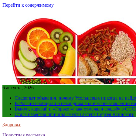
Перейти к содержимому
6 августа, 2026
Следопыт объяснил, почему Усольцевых никогда не найд
В России сообщили о рекордном количестве заявлений н
Выкуп, каравай и «Горько!»: как отмечали свадьбу в ССС
Стала известна причина смерти актера Сергея Ясинского
Здоровье
Новостная рассылка