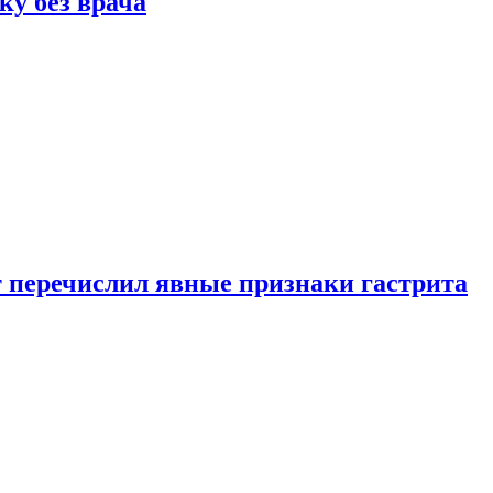
ку без врача
вт перечислил явные признаки гастрита