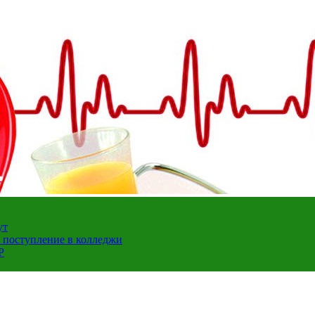
ут
а поступление в колледжи
Р