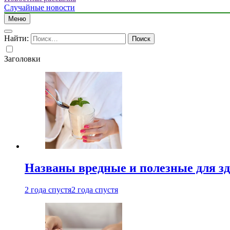
Случайные новости
Меню
Найти:
Заголовки
Названы вредные и полезные для з
2 года спустя
2 года спустя