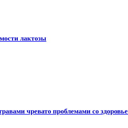
мости лактозы
травами чревато проблемами со здоровь