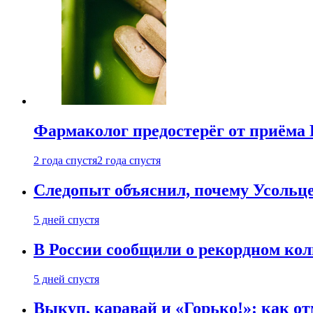
Фармаколог предостерёг от приёма 
2 года спустя
2 года спустя
Следопыт объяснил, почему Усольце
5 дней спустя
В России сообщили о рекордном кол
5 дней спустя
Выкуп, каравай и «Горько!»: как о