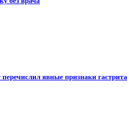
ку без врача
вт перечислил явные признаки гастрита