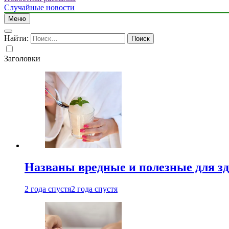
Случайные новости
Меню
Найти:
Заголовки
Названы вредные и полезные для з
2 года спустя
2 года спустя