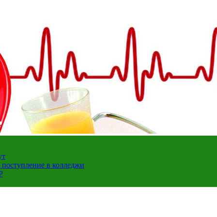
ут
а поступление в колледжи
Р