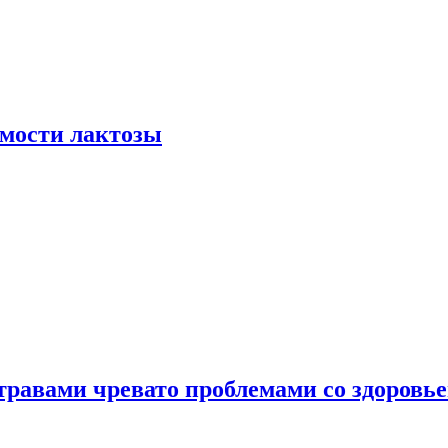
мости лактозы
травами чревато проблемами со здоровь