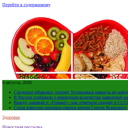
Перейти к содержимому
6 августа, 2026
Следопыт объяснил, почему Усольцевых никогда не найд
В России сообщили о рекордном количестве заявлений н
Выкуп, каравай и «Горько!»: как отмечали свадьбу в ССС
Стала известна причина смерти актера Сергея Ясинского
Здоровье
Новостная рассылка