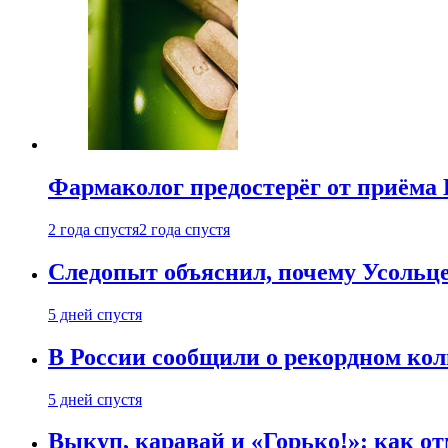
Фармаколог предостерёг от приёма 
2 года спустя
2 года спустя
Следопыт объяснил, почему Усольце
5 дней спустя
В России сообщили о рекордном кол
5 дней спустя
Выкуп, каравай и «Горько!»: как о