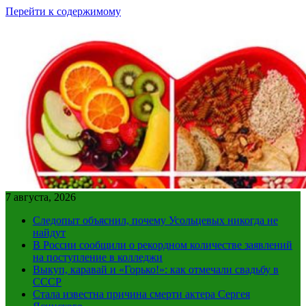
Перейти к содержимому
7 августа, 2026
Следопыт объяснил, почему Усольцевых никогда не
найдут
В России сообщили о рекордном количестве заявлений
на поступление в колледжи
Выкуп, каравай и «Горько!»: как отмечали свадьбу в
СССР
Стала известна причина смерти актера Сергея