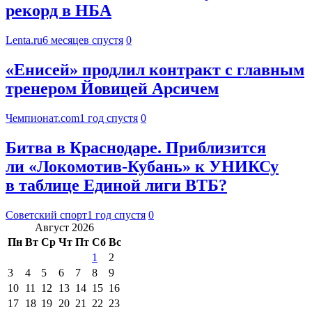
рекорд в НБА
Lenta.ru
6 месяцев спустя
0
«Енисей» продлил контракт с главным
тренером Йовицей Арсичем
Чемпионат.com
1 год спустя
0
Битва в Краснодаре. Приблизится
ли «Локомотив-Кубань» к УНИКСу
в таблице Единой лиги ВТБ?
Советский спорт
1 год спустя
0
Август 2026
Пн
Вт
Ср
Чт
Пт
Сб
Вс
1
2
3
4
5
6
7
8
9
10
11
12
13
14
15
16
17
18
19
20
21
22
23