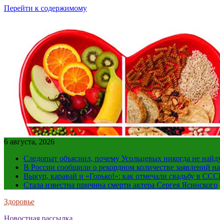
Перейти к содержимому
6 августа, 2026
Следопыт объяснил, почему Усольцевых никогда не найд
В России сообщили о рекордном количестве заявлений н
Выкуп, каравай и «Горько!»: как отмечали свадьбу в ССС
Стала известна причина смерти актера Сергея Ясинского
Здоровье
Новостная рассылка