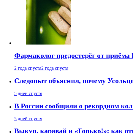
Фармаколог предостерёг от приёма 
2 года спустя
2 года спустя
Следопыт объяснил, почему Усольце
5 дней спустя
В России сообщили о рекордном кол
5 дней спустя
Выкуп, каравай и «Горько!»: как о