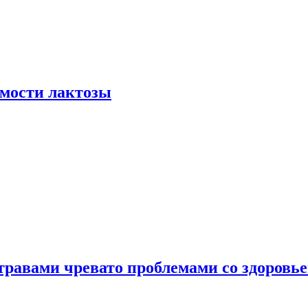
мости лактозы
травами чревато проблемами со здоровь