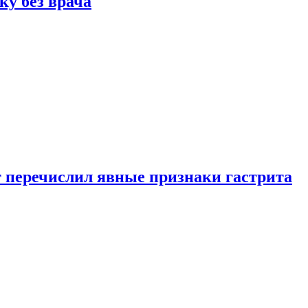
ку без врача
вт перечислил явные признаки гастрита