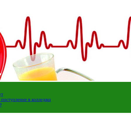
ут
а поступление в колледжи
Р