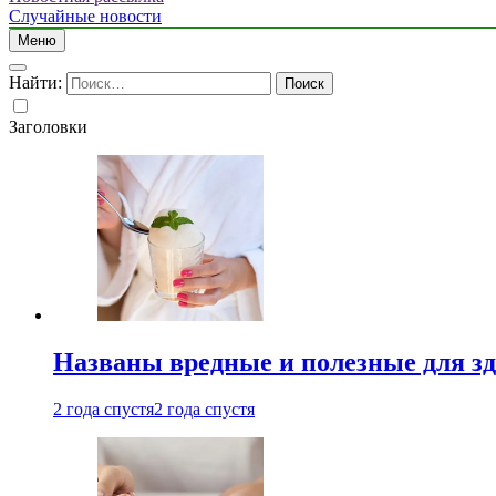
Случайные новости
Меню
Найти:
Заголовки
Названы вредные и полезные для з
2 года спустя
2 года спустя