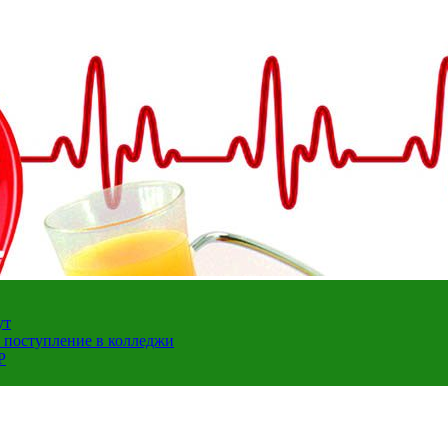
ут
а поступление в колледжи
Р