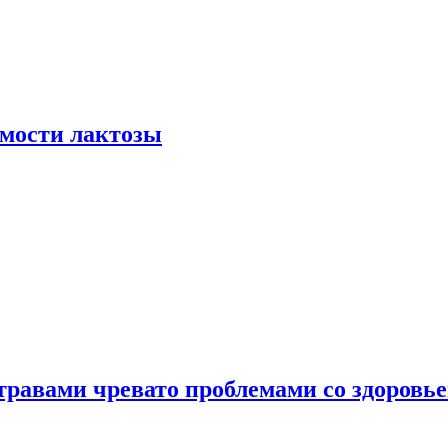
мости лактозы
травами чревато проблемами со здоровь