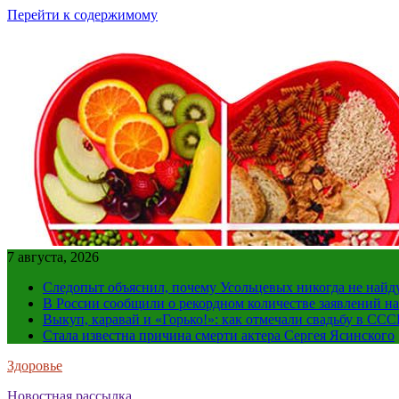
Перейти к содержимому
7 августа, 2026
Следопыт объяснил, почему Усольцевых никогда не найд
В России сообщили о рекордном количестве заявлений н
Выкуп, каравай и «Горько!»: как отмечали свадьбу в ССС
Стала известна причина смерти актера Сергея Ясинского
Здоровье
Новостная рассылка