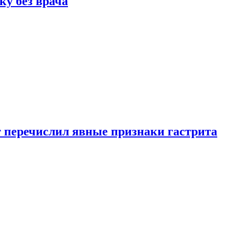
ку без врача
вт перечислил явные признаки гастрита