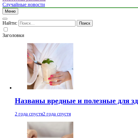
Случайные новости
Меню
Найти:
Заголовки
Названы вредные и полезные для з
2 года спустя
2 года спустя