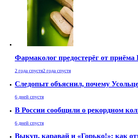
Фармаколог предостерёг от приёма 
2 года спустя
2 года спустя
Следопыт объяснил, почему Усольце
6 дней спустя
В России сообщили о рекордном кол
6 дней спустя
Выкуп, каравай и «Горько!»: как о