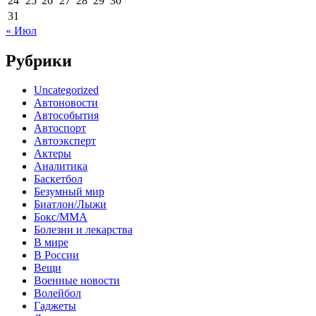
24
25
26
27
28
29
30
31
« Июл
Рубрики
Uncategorized
Автоновости
Автособытия
Автоспорт
Автоэксперт
Актеры
Аналитика
Баскетбол
Безумный мир
Биатлон/Лыжи
Бокс/MMA
Болезни и лекарства
В мире
В России
Вещи
Военные новости
Волейбол
Гаджеты