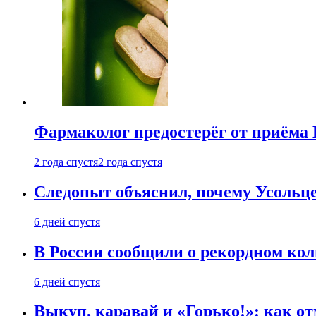
Фармаколог предостерёг от приёма 
2 года спустя
2 года спустя
Следопыт объяснил, почему Усольце
6 дней спустя
В России сообщили о рекордном кол
6 дней спустя
Выкуп, каравай и «Горько!»: как о