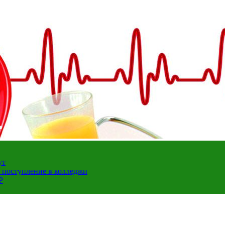
ут
а поступление в колледжи
Р