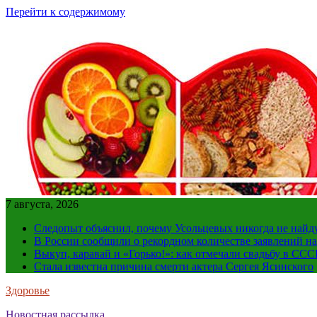
Перейти к содержимому
7 августа, 2026
Следопыт объяснил, почему Усольцевых никогда не найд
В России сообщили о рекордном количестве заявлений н
Выкуп, каравай и «Горько!»: как отмечали свадьбу в ССС
Стала известна причина смерти актера Сергея Ясинского
Здоровье
Новостная рассылка