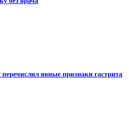
ку без врача
вт перечислил явные признаки гастрита