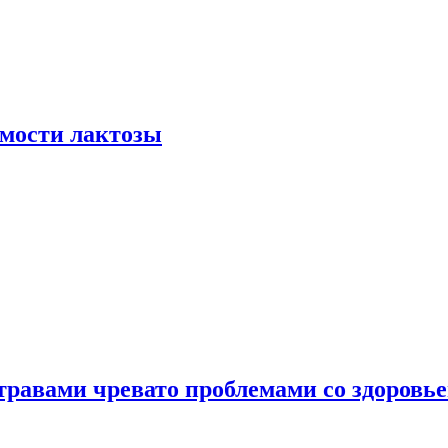
мости лактозы
травами чревато проблемами со здоровь