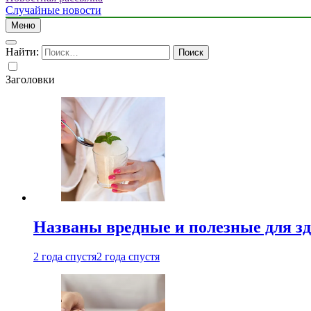
Случайные новости
Меню
Найти:
Заголовки
Названы вредные и полезные для з
2 года спустя
2 года спустя