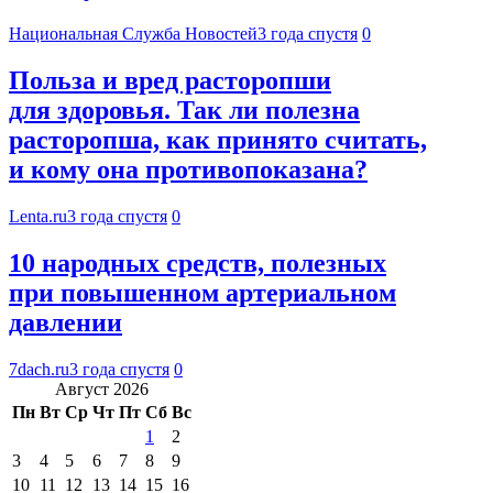
Национальная Служба Новостей
3 года спустя
0
Польза и вред расторопши
для здоровья. Так ли полезна
расторопша, как принято считать,
и кому она противопоказана?
Lenta.ru
3 года спустя
0
10 народных средств, полезных
при повышенном артериальном
давлении
7dach.ru
3 года спустя
0
Август 2026
Пн
Вт
Ср
Чт
Пт
Сб
Вс
1
2
3
4
5
6
7
8
9
10
11
12
13
14
15
16