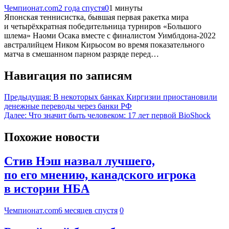
Чемпионат.com
2 года спустя
0
1 минуты
Японская теннисистка, бывшая первая ракетка мира
и четырёхкратная победительница турниров «Большого
шлема» Наоми Осака вместе с финалистом Уимблдона-2022
австралийцем Ником Кирьосом во время показательного
матча в смешанном парном разряде перед…
Навигация по записям
Предыдущая:
В некоторых банках Киргизии приостановили
денежные переводы через банки РФ
Далее:
Что значит быть человеком: 17 лет первой BioShock
Похожие новости
Стив Нэш назвал лучшего,
по его мнению, канадского игрока
в истории НБА
Чемпионат.com
6 месяцев спустя
0