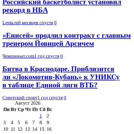
Российский баскетболист установил
рекорд в НБА
Lenta.ru
6 месяцев спустя
0
«Енисей» продлил контракт с главным
тренером Йовицей Арсичем
Чемпионат.com
1 год спустя
0
Битва в Краснодаре. Приблизится
ли «Локомотив-Кубань» к УНИКСу
в таблице Единой лиги ВТБ?
Советский спорт
1 год спустя
0
Август 2026
Пн
Вт
Ср
Чт
Пт
Сб
Вс
1
2
3
4
5
6
7
8
9
10
11
12
13
14
15
16