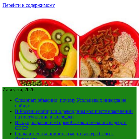
Перейти к содержимому
7 августа, 2026
Следопыт объяснил, почему Усольцевых никогда не
найдут
В России сообщили о рекордном количестве заявлений
на поступление в колледжи
Выкуп, каравай и «Горько!»: как отмечали свадьбу в
СССР
Стала известна причина смерти актера Сергея