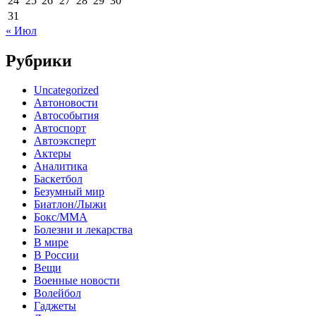
24
25
26
27
28
29
30
31
« Июл
Рубрики
Uncategorized
Автоновости
Автособытия
Автоспорт
Автоэксперт
Актеры
Аналитика
Баскетбол
Безумный мир
Биатлон/Лыжи
Бокс/MMA
Болезни и лекарства
В мире
В России
Вещи
Военные новости
Волейбол
Гаджеты