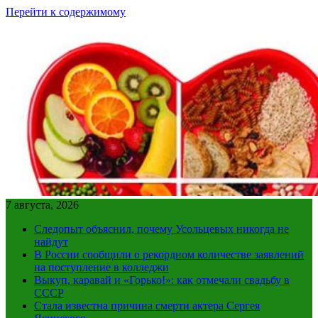
Перейти к содержимому
7 августа, 2026
Следопыт объяснил, почему Усольцевых никогда не
найдут
В России сообщили о рекордном количестве заявлений
на поступление в колледжи
Выкуп, каравай и «Горько!»: как отмечали свадьбу в
СССР
Стала известна причина смерти актера Сергея