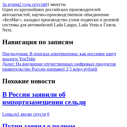
За рулем
2 года спустя
0
1 минуты
Один из крупнейших российских производителей
автозапчастей, научно-производственное объединение
«БелМаг», наладил производство узлов подвески и рулевой
системы для автомобилей Lada Largus, Lada Vesta и Газель
Next.
Навигация по записям
Предыдущая:
В поисках альтернативы: как россияне ищут
аналоги YouTube
Далее:
На внедрение отечественных цифровых продуктов
правительство России направит 2,5 млрд рублей
Похожие новости
В России заявили об
импортозамещении сельди
Lenta.ru
1 месяц спустя
0
Путин заявил о полном