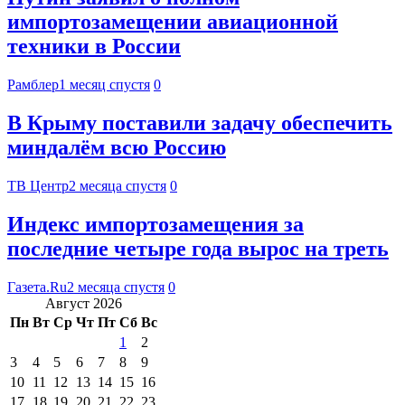
импортозамещении авиационной
техники в России
Рамблер
1 месяц спустя
0
В Крыму поставили задачу обеспечить
миндалём всю Россию
ТВ Центр
2 месяца спустя
0
Индекс импортозамещения за
последние четыре года вырос на треть
Газета.Ru
2 месяца спустя
0
Август 2026
Пн
Вт
Ср
Чт
Пт
Сб
Вс
1
2
3
4
5
6
7
8
9
10
11
12
13
14
15
16
17
18
19
20
21
22
23