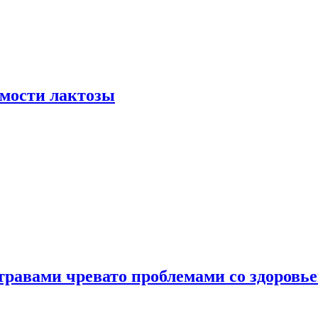
мости лактозы
травами чревато проблемами со здоровь