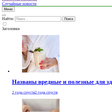
Случайные новости
Меню
Найти:
Заголовки
Названы вредные и полезные для з
2 года спустя
2 года спустя