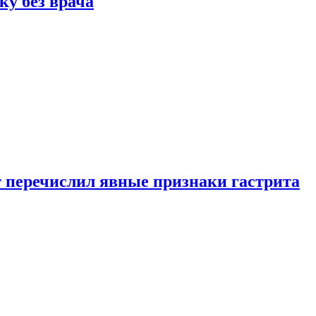
ку без врача
вт перечислил явные признаки гастрита