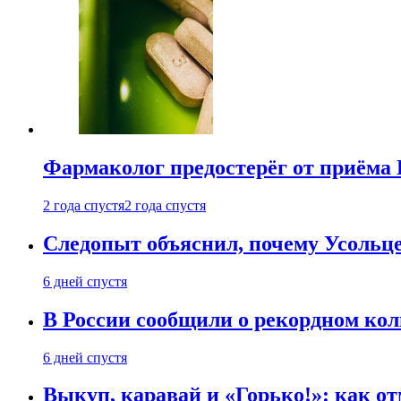
Фармаколог предостерёг от приёма 
2 года спустя
2 года спустя
Следопыт объяснил, почему Усольце
6 дней спустя
В России сообщили о рекордном кол
6 дней спустя
Выкуп, каравай и «Горько!»: как о