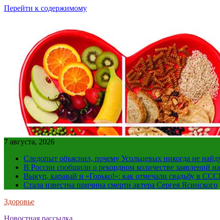
Перейти к содержимому
7 августа, 2026
Следопыт объяснил, почему Усольцевых никогда не найд
В России сообщили о рекордном количестве заявлений н
Выкуп, каравай и «Горько!»: как отмечали свадьбу в ССС
Стала известна причина смерти актера Сергея Ясинского
Здоровье
Новостная рассылка