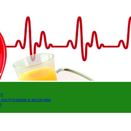
ут
а поступление в колледжи
Р