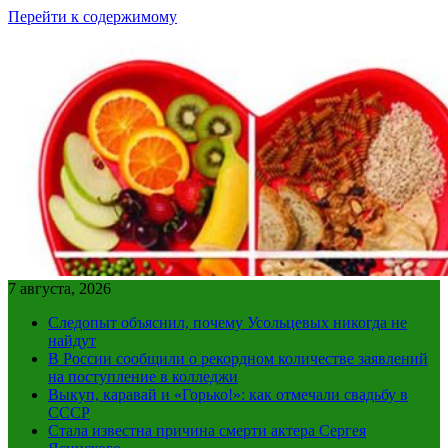
Перейти к содержимому
7 августа, 2026
Следопыт объяснил, почему Усольцевых никогда не
найдут
В России сообщили о рекордном количестве заявлений
на поступление в колледжи
Выкуп, каравай и «Горько!»: как отмечали свадьбу в
СССР
Стала известна причина смерти актера Сергея