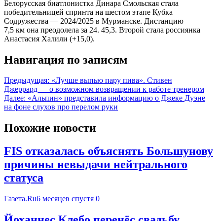
Белорусская биатлонистка Динара Смольская стала
победительницей спринта на шестом этапе Кубка
Содружества — 2024/2025 в Мурманске. Дистанцию
7,5 км она преодолела за 24. 45,3. Второй стала россиянка
Анастасия Халили (+15,0).
Навигация по записям
Предыдущая:
«Лучше выпью пару пива». Стивен
Джеррард — о возможном возвращении к работе тренером
Далее:
«Альпин» представила информацию о Джеке Дуэне
на фоне слухов про перелом руки
Похожие новости
FIS отказалась объяснять Большунову
причины невыдачи нейтрального
статуса
Газета.Ru
6 месяцев спустя
0
Йоханнес Клебо перенёс свадьбу