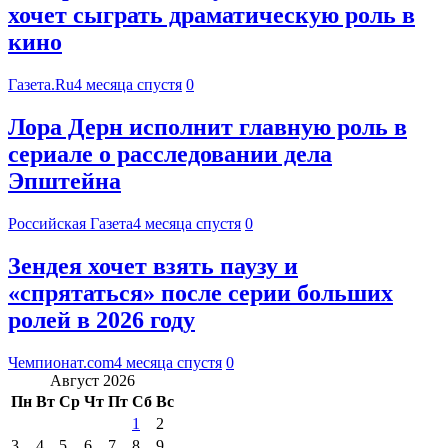
хочет сыграть драматическую роль в
кино
Газета.Ru
4 месяца спустя
0
Лора Дерн исполнит главную роль в
сериале о расследовании дела
Эпштейна
Российская Газета
4 месяца спустя
0
Зендея хочет взять паузу и
«спрятаться» после серии больших
ролей в 2026 году
Чемпионат.com
4 месяца спустя
0
Август 2026
Пн
Вт
Ср
Чт
Пт
Сб
Вс
1
2
3
4
5
6
7
8
9