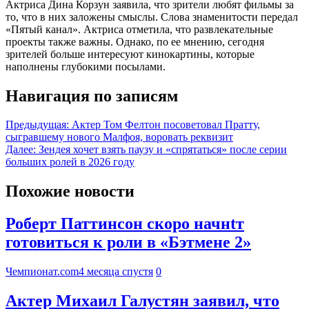
Актриса Дина Корзун заявила, что зрители любят фильмы за
то, что в них заложены смыслы. Слова знаменитости передал
«Пятый канал». Актриса отметила, что развлекательные
проекты также важны. Однако, по ее мнению, сегодня
зрителей больше интересуют кинокартины, которые
наполнены глубокими посылами.
Навигация по записям
Предыдущая:
Актер Том Фелтон посоветовал Пратту,
сыгравшему нового Малфоя, воровать реквизит
Далее:
Зендея хочет взять паузу и «спрятаться» после серии
больших ролей в 2026 году
Похожие новости
Роберт Паттинсон скоро начнtт
готовиться к роли в «Бэтмене 2»
Чемпионат.com
4 месяца спустя
0
Актер Михаил Галустян заявил, что