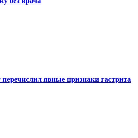
ку без врача
вт перечислил явные признаки гастрита