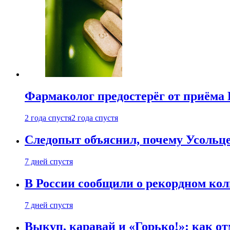
Фармаколог предостерёг от приёма 
2 года спустя
2 года спустя
Следопыт объяснил, почему Усольце
7 дней спустя
В России сообщили о рекордном кол
7 дней спустя
Выкуп, каравай и «Горько!»: как о