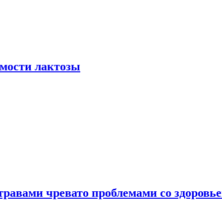
мости лактозы
травами чревато проблемами со здоровь