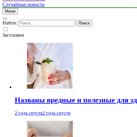
Случайные новости
Меню
Найти:
Заголовки
Названы вредные и полезные для з
2 года спустя
2 года спустя