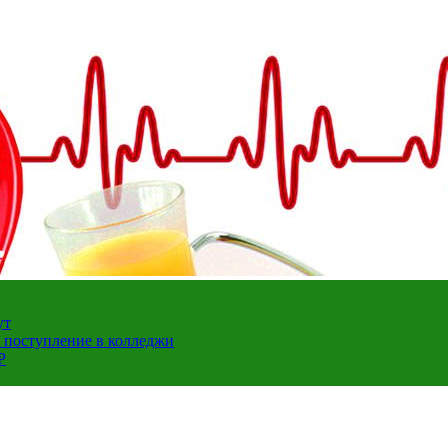
ут
а поступление в колледжи
Р