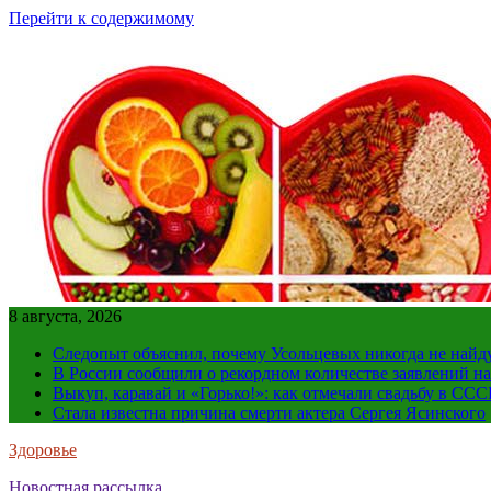
Перейти к содержимому
8 августа, 2026
Следопыт объяснил, почему Усольцевых никогда не найд
В России сообщили о рекордном количестве заявлений н
Выкуп, каравай и «Горько!»: как отмечали свадьбу в ССС
Стала известна причина смерти актера Сергея Ясинского
Здоровье
Новостная рассылка