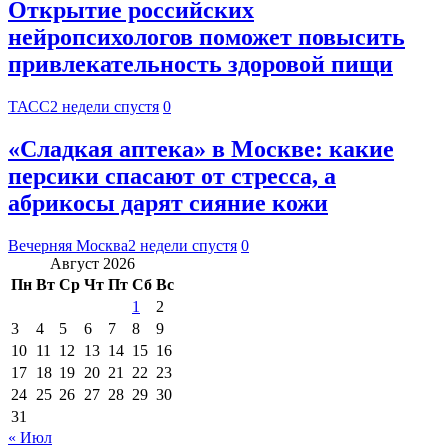
Открытие российских
нейропсихологов поможет повысить
привлекательность здоровой пищи
ТАСС
2 недели спустя
0
«Сладкая аптека» в Москве: какие
персики спасают от стресса, а
абрикосы дарят сияние кожи
Вечерняя Москва
2 недели спустя
0
Август 2026
Пн
Вт
Ср
Чт
Пт
Сб
Вс
1
2
3
4
5
6
7
8
9
10
11
12
13
14
15
16
17
18
19
20
21
22
23
24
25
26
27
28
29
30
31
« Июл