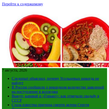
Перейти к содержимому
7 августа, 2026
Следопыт объяснил, почему Усольцевых никогда не
найдут
В России сообщили о рекордном количестве заявлений
на поступление в колледжи
Выкуп, каравай и «Горько!»: как отмечали свадьбу в
СССР
Стала известна причина смерти актера Сергея