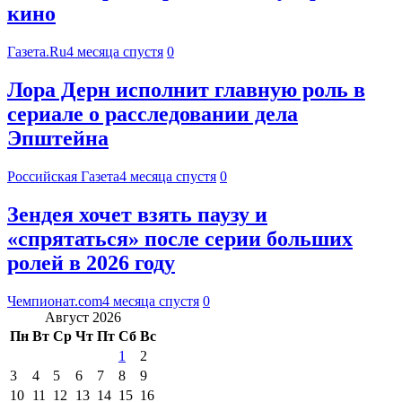
кино
Газета.Ru
4 месяца спустя
0
Лора Дерн исполнит главную роль в
сериале о расследовании дела
Эпштейна
Российская Газета
4 месяца спустя
0
Зендея хочет взять паузу и
«спрятаться» после серии больших
ролей в 2026 году
Чемпионат.com
4 месяца спустя
0
Август 2026
Пн
Вт
Ср
Чт
Пт
Сб
Вс
1
2
3
4
5
6
7
8
9
10
11
12
13
14
15
16