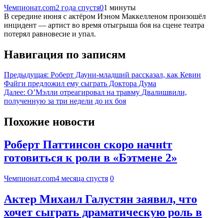
Чемпионат.com
2 года спустя
0
1 минуты
В середине июня с актёром Иэном Маккелленом произошёл
инцидент — артист во время отыгрыша боя на сцене театра
потерял равновесие и упал.
Навигация по записям
Предыдущая:
Роберт Дауни-младший рассказал, как Кевин
Файги предложил ему сыграть Доктора Дума
Далее:
О’Мэлли отреагировал на травму Двалишвили,
полученную за три недели до их боя
Похожие новости
Роберт Паттинсон скоро начнtт
готовиться к роли в «Бэтмене 2»
Чемпионат.com
4 месяца спустя
0
Актер Михаил Галустян заявил, что
хочет сыграть драматическую роль в