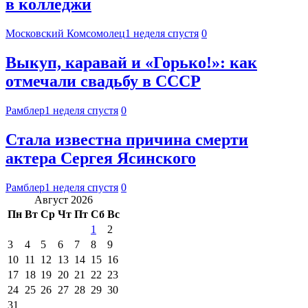
в колледжи
Московский Комсомолец
1 неделя спустя
0
Выкуп, каравай и «Горько!»: как
отмечали свадьбу в СССР
Рамблер
1 неделя спустя
0
Стала известна причина смерти
актера Сергея Ясинского
Рамблер
1 неделя спустя
0
Август 2026
Пн
Вт
Ср
Чт
Пт
Сб
Вс
1
2
3
4
5
6
7
8
9
10
11
12
13
14
15
16
17
18
19
20
21
22
23
24
25
26
27
28
29
30
31