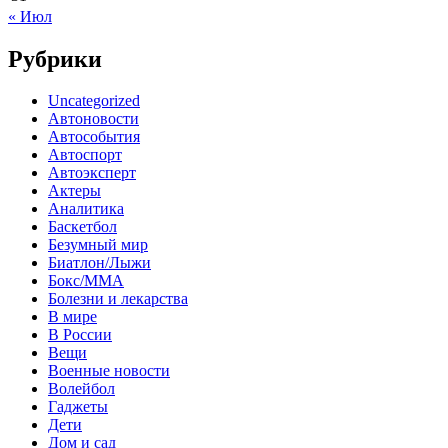
« Июл
Рубрики
Uncategorized
Автоновости
Автособытия
Автоспорт
Автоэксперт
Актеры
Аналитика
Баскетбол
Безумный мир
Биатлон/Лыжи
Бокс/MMA
Болезни и лекарства
В мире
В России
Вещи
Военные новости
Волейбол
Гаджеты
Дети
Дом и сад