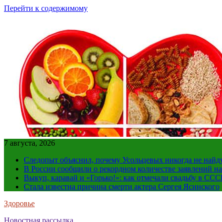
Перейти к содержимому
7 августа, 2026
Следопыт объяснил, почему Усольцевых никогда не найд
В России сообщили о рекордном количестве заявлений н
Выкуп, каравай и «Горько!»: как отмечали свадьбу в ССС
Стала известна причина смерти актера Сергея Ясинского
Здоровье
Новостная рассылка