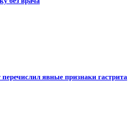
ку без врача
вт перечислил явные признаки гастрита