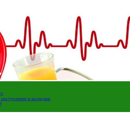
ут
а поступление в колледжи
Р