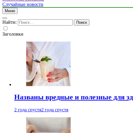
Случайные новости
Меню
Найти:
Заголовки
Названы вредные и полезные для з
2 года спустя
2 года спустя