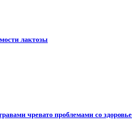
мости лактозы
травами чревато проблемами со здоровь