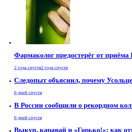
Фармаколог предостерёг от приёма 
2 года спустя
2 года спустя
Следопыт объяснил, почему Усольце
6 дней спустя
В России сообщили о рекордном кол
6 дней спустя
Выкуп, каравай и «Горько!»: как о