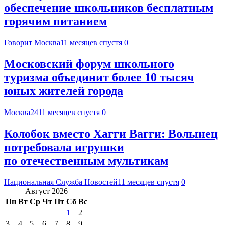
обеспечение школьников бесплатным
горячим питанием
Говорит Москва
11 месяцев спустя
0
Московский форум школьного
туризма объединит более 10 тысяч
юных жителей города
Москва24
11 месяцев спустя
0
Колобок вместо Хагги Вагги: Волынец
потребовала игрушки
по отечественным мультикам
Национальная Служба Новостей
11 месяцев спустя
0
Август 2026
Пн
Вт
Ср
Чт
Пт
Сб
Вс
1
2
3
4
5
6
7
8
9