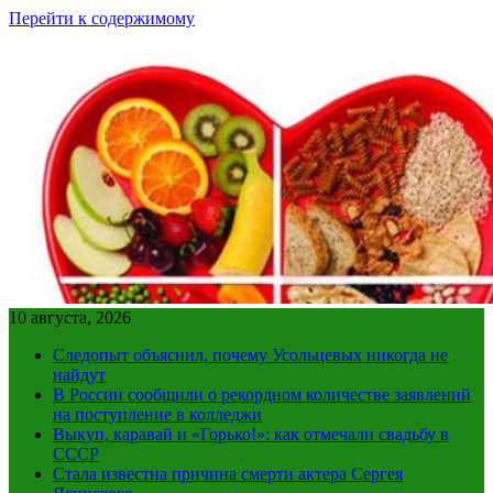
Перейти к содержимому
10 августа, 2026
Следопыт объяснил, почему Усольцевых никогда не
найдут
В России сообщили о рекордном количестве заявлений
на поступление в колледжи
Выкуп, каравай и «Горько!»: как отмечали свадьбу в
СССР
Стала известна причина смерти актера Сергея