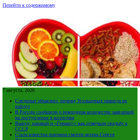
Перейти к содержимому
7 августа, 2026
Следопыт объяснил, почему Усольцевых никогда не
найдут
В России сообщили о рекордном количестве заявлений
на поступление в колледжи
Выкуп, каравай и «Горько!»: как отмечали свадьбу в
СССР
Стала известна причина смерти актера Сергея