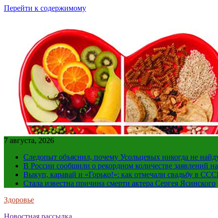
Перейти к содержимому
7 августа, 2026
Следопыт объяснил, почему Усольцевых никогда не найд
В России сообщили о рекордном количестве заявлений н
Выкуп, каравай и «Горько!»: как отмечали свадьбу в ССС
Стала известна причина смерти актера Сергея Ясинского
Здоровье
Новостная рассылка