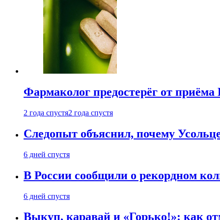
Фармаколог предостерёг от приёма 
2 года спустя
2 года спустя
Следопыт объяснил, почему Усольце
6 дней спустя
В России сообщили о рекордном кол
6 дней спустя
Выкуп, каравай и «Горько!»: как о