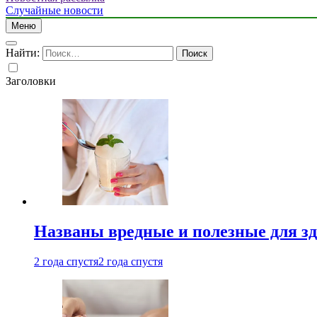
Случайные новости
Меню
Найти:
Заголовки
Названы вредные и полезные для з
2 года спустя
2 года спустя