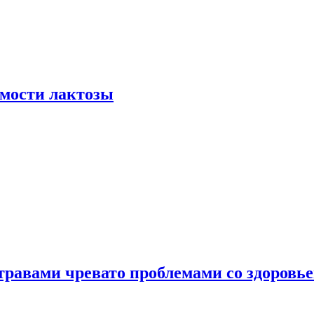
мости лактозы
травами чревато проблемами со здоровь