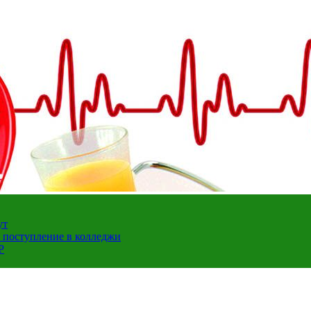
ут
а поступление в колледжи
Р