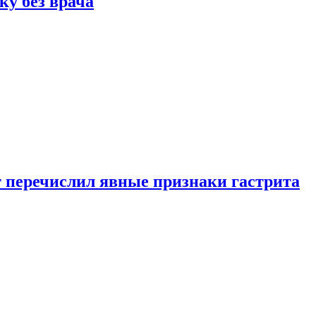
ку без врача
вт перечислил явные признаки гастрита