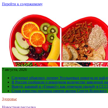
Перейти к содержимому
7 августа, 2026
Следопыт объяснил, почему Усольцевых никогда не найд
В России сообщили о рекордном количестве заявлений н
Выкуп, каравай и «Горько!»: как отмечали свадьбу в ССС
Стала известна причина смерти актера Сергея Ясинского
Здоровье
Новостная рассылка