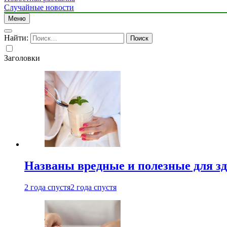
Случайные новости
Меню
Найти:
Заголовки
Названы вредные и полезные для з
2 года спустя
2 года спустя