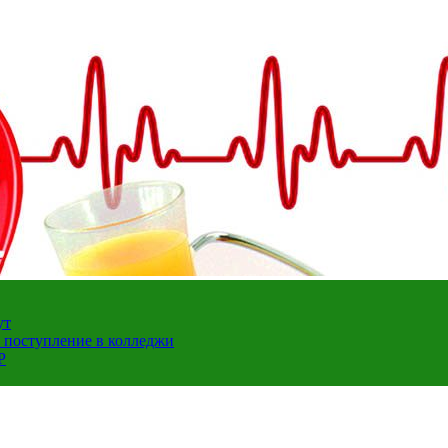
ут
а поступление в колледжи
Р