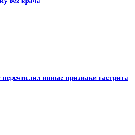
ку без врача
вт перечислил явные признаки гастрита