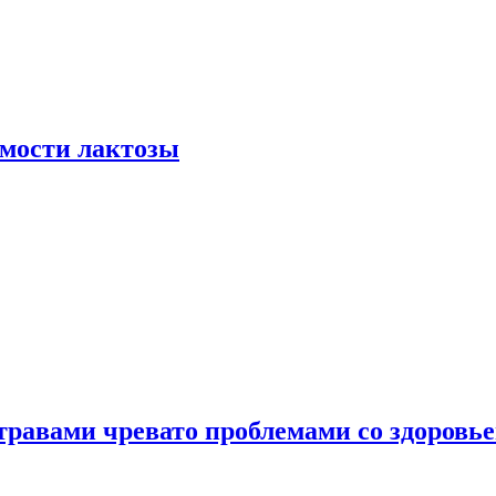
мости лактозы
травами чревато проблемами со здоровь