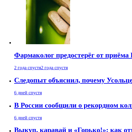
Фармаколог предостерёг от приёма 
2 года спустя
2 года спустя
Следопыт объяснил, почему Усольце
6 дней спустя
В России сообщили о рекордном кол
6 дней спустя
Выкуп, каравай и «Горько!»: как о