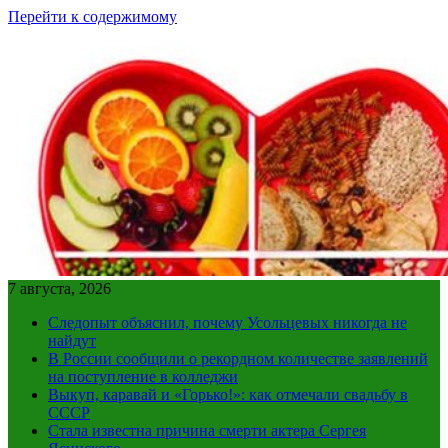
Перейти к содержимому
7 августа, 2026
Следопыт объяснил, почему Усольцевых никогда не
найдут
В России сообщили о рекордном количестве заявлений
на поступление в колледжи
Выкуп, каравай и «Горько!»: как отмечали свадьбу в
СССР
Стала известна причина смерти актера Сергея