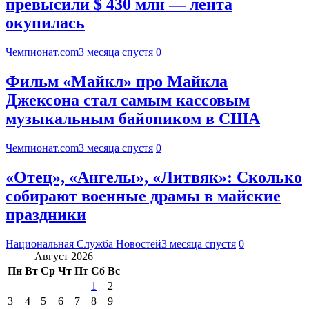
превысили $ 430 млн — лента
окупилась
Чемпионат.com
3 месяца спустя
0
Фильм «Майкл» про Майкла
Джексона стал самым кассовым
музыкальным байопиком в США
Чемпионат.com
3 месяца спустя
0
«Отец», «Ангелы», «Литвяк»: Сколько
собирают военные драмы в майские
праздники
Национальная Служба Новостей
3 месяца спустя
0
Август 2026
Пн
Вт
Ср
Чт
Пт
Сб
Вс
1
2
3
4
5
6
7
8
9