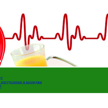
ут
а поступление в колледжи
Р