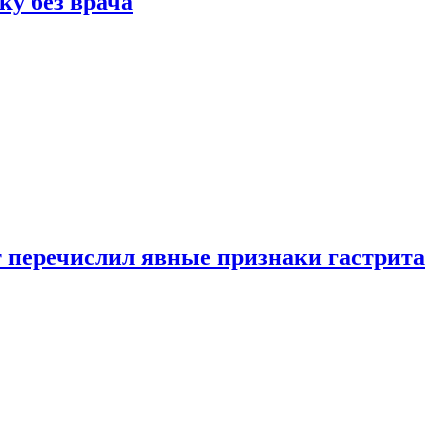
ку без врача
вт перечислил явные признаки гастрита