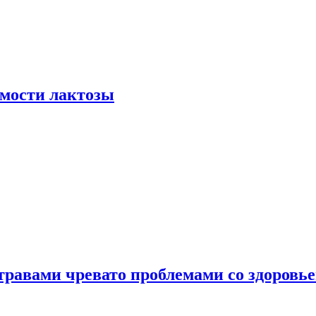
мости лактозы
травами чревато проблемами со здоровь