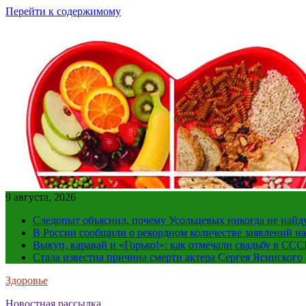
Перейти к содержимому
9 августа, 2026
Следопыт объяснил, почему Усольцевых никогда не найд
В России сообщили о рекордном количестве заявлений н
Выкуп, каравай и «Горько!»: как отмечали свадьбу в ССС
Стала известна причина смерти актера Сергея Ясинского
Здоровье
Новостная рассылка