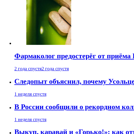
Фармаколог предостерёг от приёма 
2 года спустя
2 года спустя
Следопыт объяснил, почему Усольце
1 неделя спустя
В России сообщили о рекордном кол
1 неделя спустя
Выкуп, каравай и «Горько!»: как о