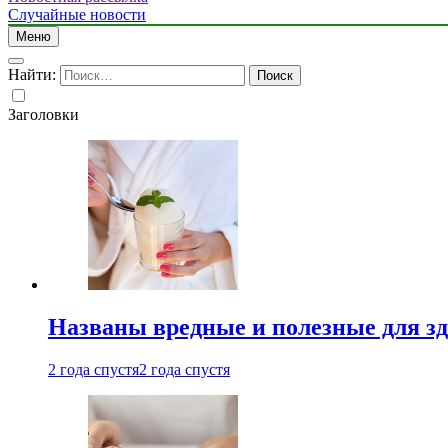
Случайные новости
Меню
Найти:
Заголовки
Названы вредные и полезные для з
2 года спустя
2 года спустя