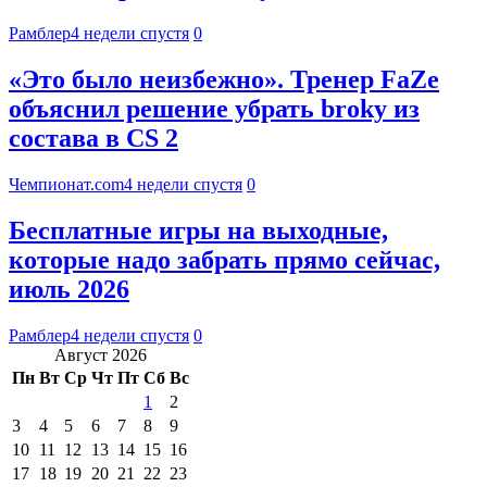
Рамблер
4 недели спустя
0
«Это было неизбежно». Тренер FaZe
объяснил решение убрать broky из
состава в CS 2
Чемпионат.com
4 недели спустя
0
Бесплатные игры на выходные,
которые надо забрать прямо сейчас,
июль 2026
Рамблер
4 недели спустя
0
Август 2026
Пн
Вт
Ср
Чт
Пт
Сб
Вс
1
2
3
4
5
6
7
8
9
10
11
12
13
14
15
16
17
18
19
20
21
22
23