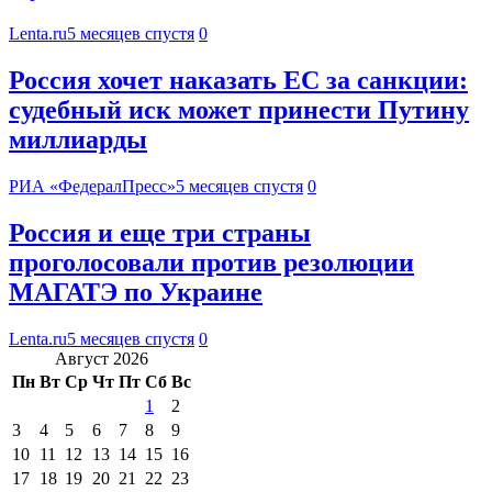
Lenta.ru
5 месяцев спустя
0
Россия хочет наказать EC за санкции:
судебный иск может принести Путину
миллиарды
РИА «ФедералПресс»
5 месяцев спустя
0
Россия и еще три страны
проголосовали против резолюции
МАГАТЭ по Украине
Lenta.ru
5 месяцев спустя
0
Август 2026
Пн
Вт
Ср
Чт
Пт
Сб
Вс
1
2
3
4
5
6
7
8
9
10
11
12
13
14
15
16
17
18
19
20
21
22
23