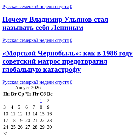
Русская семерка
3 недели спустя
0
Почему Владимир Ульянов стал
называть себя Лениным
Русская семерка
3 недели спустя
0
«Морской Чернобыль»: как в 1986 году
советский матрос предотвратил
глобальную катастрофу
Русская семерка
3 недели спустя
0
Август 2026
Пн
Вт
Ср
Чт
Пт
Сб
Вс
1
2
3
4
5
6
7
8
9
10
11
12
13
14
15
16
17
18
19
20
21
22
23
24
25
26
27
28
29
30
31