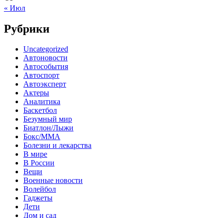
« Июл
Рубрики
Uncategorized
Автоновости
Автособытия
Автоспорт
Автоэксперт
Актеры
Аналитика
Баскетбол
Безумный мир
Биатлон/Лыжи
Бокс/MMA
Болезни и лекарства
В мире
В России
Вещи
Военные новости
Волейбол
Гаджеты
Дети
Дом и сад