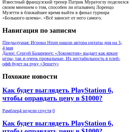
Известный французский тренер Патрик Муратоглу поделился
своим мнением о том, способен ли итальянец Лоренцо
Музетти в ближайшее время выйти в финал турнира
«Большого шлема». «Всё зависит от него самого.
Навигация по записям
Предыдущая:
Игроки Hrum нашли автора цитаты дня на 3-
4 мая
Далее:
Сергей Базаревич: «Локомотив» выдает как яркие
игры, так и очень провальные. Их нестабильность в плей-
офф будет на руку «Зениту»
Похожие новости
Как будет выглядеть PlayStation 6,
чтобы оправдать цену в $1000?
Рамблер
4 недели спустя
0
Как будет выглядеть PlayStation 6,
чтобы оправдать цену в $1000?