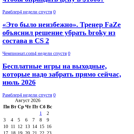
Рамблер
4 недели спустя
0
«Это было неизбежно». Тренер FaZe
объяснил решение убрать broky из
состава в CS 2
Чемпионат.com
4 недели спустя
0
Бесплатные игры на выходные,
которые надо забрать прямо сейчас,
июль 2026
Рамблер
4 недели спустя
0
Август 2026
Пн
Вт
Ср
Чт
Пт
Сб
Вс
1
2
3
4
5
6
7
8
9
10
11
12
13
14
15
16
17
18
19
20
21
22
23