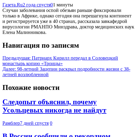
Газета.Ru
2 года спустя
0
1 минуты
Случаи заболевания оспой обезьян раньше фиксировали
только в Африке, однако сегодня она перешагнула континент
и регистрируется уже в 40 странах, рассказала завкафедрой
вирусологии РМАНПО Минздрава, доктор медицинских наук
Елена Малинникова.
Навигация по записям
Предыдущая:
Патриарх Кирилл передал в Соловецкий
монастырь копию «Троицы»
Далее:
98-летний Зацепин раскрыл подробности жизни с 38-
летней возлюбленной
Похожие новости
Следопыт объяснил, почему
Усольцевых никогда не найдут
Рамблер
7 дней спустя
0
В России сообщили о рекордном