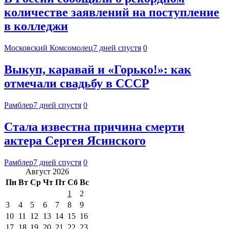
количестве заявлений на поступление
в колледжи
Московский Комсомолец
7 дней спустя
0
Выкуп, каравай и «Горько!»: как
отмечали свадьбу в СССР
Рамблер
7 дней спустя
0
Стала известна причина смерти
актера Сергея Ясинского
Рамблер
7 дней спустя
0
Август 2026
Пн
Вт
Ср
Чт
Пт
Сб
Вс
1
2
3
4
5
6
7
8
9
10
11
12
13
14
15
16
17
18
19
20
21
22
23