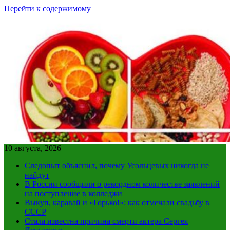
Перейти к содержимому
10 августа, 2026
Следопыт объяснил, почему Усольцевых никогда не
найдут
В России сообщили о рекордном количестве заявлений
на поступление в колледжи
Выкуп, каравай и «Горько!»: как отмечали свадьбу в
СССР
Стала известна причина смерти актера Сергея