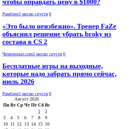
чтобы оправдать цену в $1000?
Рамблер
1 месяц спустя
0
«Это было неизбежно». Тренер FaZe
объяснил решение убрать broky из
состава в CS 2
Чемпионат.com
1 месяц спустя
0
Бесплатные игры на выходные,
которые надо забрать прямо сейчас,
июль 2026
Рамблер
1 месяц спустя
0
Август 2026
Пн
Вт
Ср
Чт
Пт
Сб
Вс
1
2
3
4
5
6
7
8
9
10
11
12
13
14
15
16