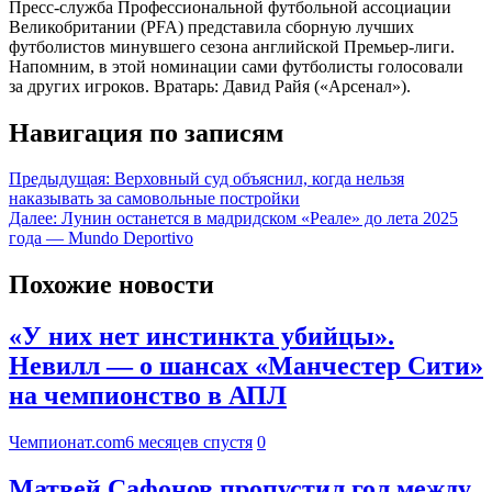
Пресс-служба Профессиональной футбольной ассоциации
Великобритании (PFA) представила сборную лучших
футболистов минувшего сезона английской Премьер-лиги.
Напомним, в этой номинации сами футболисты голосовали
за других игроков. Вратарь: Давид Райя («Арсенал»).
Навигация по записям
Предыдущая:
Верховный суд объяснил, когда нельзя
наказывать за самовольные постройки
Далее:
Лунин останется в мадридском «Реале» до лета 2025
года — Mundo Deportivo
Похожие новости
«У них нет инстинкта убийцы».
Невилл — о шансах «Манчестер Сити»
на чемпионство в АПЛ
Чемпионат.com
6 месяцев спустя
0
Матвей Сафонов пропустил гол между