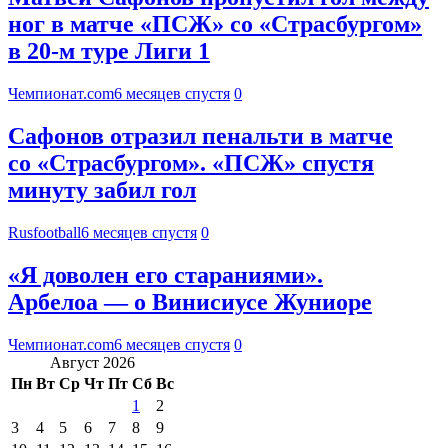
ног в матче «ПСЖ» со «Страсбургом»
в 20-м туре Лиги 1
Чемпионат.com
6 месяцев спустя
0
Сафонов отразил пенальти в матче
со «Страсбургом». «ПСЖ» спустя
минуту забил гол
Rusfootball
6 месяцев спустя
0
«Я доволен его стараниями».
Арбелоа — о Винисиусе Жуниоре
Чемпионат.com
6 месяцев спустя
0
Август 2026
Пн
Вт
Ср
Чт
Пт
Сб
Вс
1
2
3
4
5
6
7
8
9