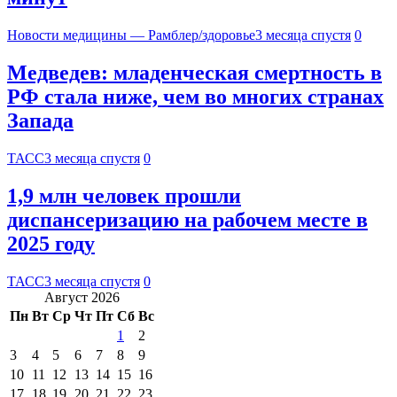
Новости медицины — Рамблер/здоровье
3 месяца спустя
0
Медведев: младенческая смертность в
РФ стала ниже, чем во многих странах
Запада
ТАСС
3 месяца спустя
0
1,9 млн человек прошли
диспансеризацию на рабочем месте в
2025 году
ТАСС
3 месяца спустя
0
Август 2026
Пн
Вт
Ср
Чт
Пт
Сб
Вс
1
2
3
4
5
6
7
8
9
10
11
12
13
14
15
16
17
18
19
20
21
22
23