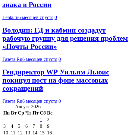
знака в России
Lenta.ru
6 месяцев спустя
0
Володин: ГД и кабмин создадут
рабочую группу для решения проблем
«Почты России»
Газета.Ru
6 месяцев спустя
0
Гендиректор WP Уильям Льюис
покинул пост на фоне массовых
сокращений
Газета.Ru
6 месяцев спустя
0
Август 2026
Пн
Вт
Ср
Чт
Пт
Сб
Вс
1
2
3
4
5
6
7
8
9
10
11
12
13
14
15
16