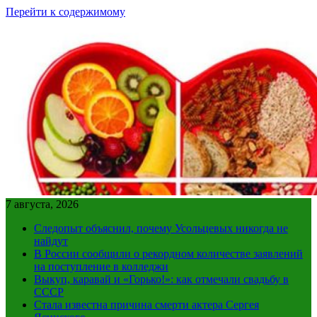
Перейти к содержимому
7 августа, 2026
Следопыт объяснил, почему Усольцевых никогда не
найдут
В России сообщили о рекордном количестве заявлений
на поступление в колледжи
Выкуп, каравай и «Горько!»: как отмечали свадьбу в
СССР
Стала известна причина смерти актера Сергея