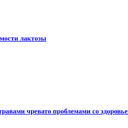
мости лактозы
травами чревато проблемами со здоровь