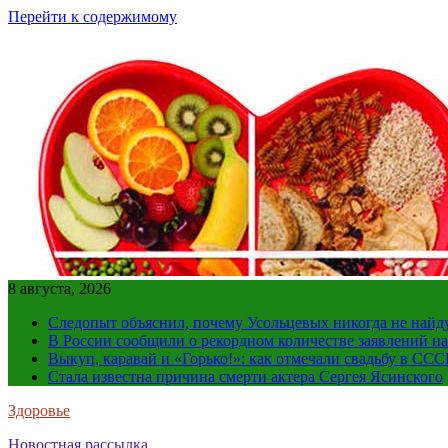
Перейти к содержимому
8 августа, 2026
Следопыт объяснил, почему Усольцевых никогда не найд
В России сообщили о рекордном количестве заявлений н
Выкуп, каравай и «Горько!»: как отмечали свадьбу в ССС
Стала известна причина смерти актера Сергея Ясинского
Здоровье
Новостная рассылка