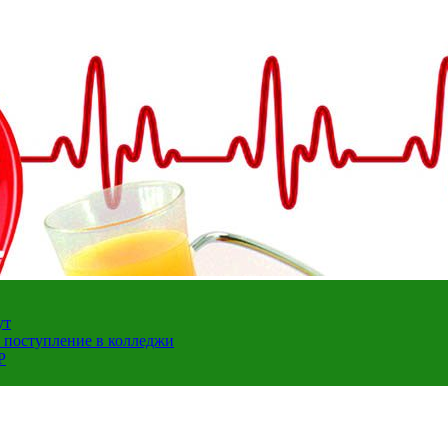
ут
а поступление в колледжи
Р