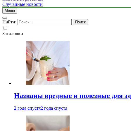
Случайные новости
Меню
Найти:
Заголовки
Названы вредные и полезные для з
2 года спустя
2 года спустя