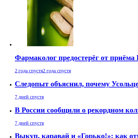
Фармаколог предостерёг от приёма 
2 года спустя
2 года спустя
Следопыт объяснил, почему Усольце
7 дней спустя
В России сообщили о рекордном кол
7 дней спустя
Выкуп, каравай и «Горько!»: как о