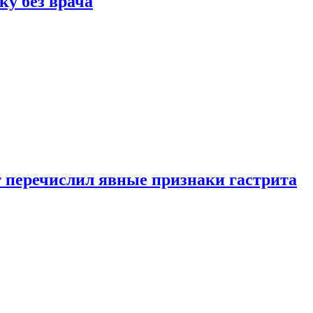
ку без врача
вт перечислил явные признаки гастрита