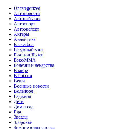
Uncategorized
Автоновости
Автособытия
Автоспорт
Автоэксперт
Актеры
Аналитика
Баскетбол
Безумный мир
Биатлон/Лыжи
Бокс/MMA
Болезни и лекарства
В мире
В России
Вещи
Военные новости
Волейбол
Гаджеты
Дети
Дом и сад
Еда
Звёзды
Здоровье
Зимние виды спорта