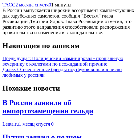
ТАСС
2 месяца спустя
0
1 минуты
В России выпускается широкий ассортимент комплектующих
для зарубежных самолетов, сообщил "Вестям" глава
Росавиации Дмитрий Ядров. Глава Росавиации отметил, что
развитию этого направления способствовали распоряжения
правительства и изменения в законодательстве.
Навигация по записям
Предыдущая:
Полицейский «заминировал» прощальную
вечеринку с коллегами по неожиданной причине
Далее:
Отечественные бренды ноутбуков вошли в число
любимых у россиян
Похожие новости
В России заявили об
импортозамещении сельди
Lenta.ru
1 месяц спустя
0
Путин заявил о полном