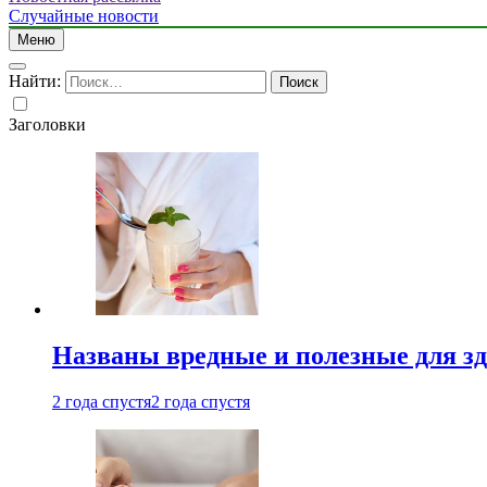
Случайные новости
Меню
Найти:
Заголовки
Названы вредные и полезные для з
2 года спустя
2 года спустя