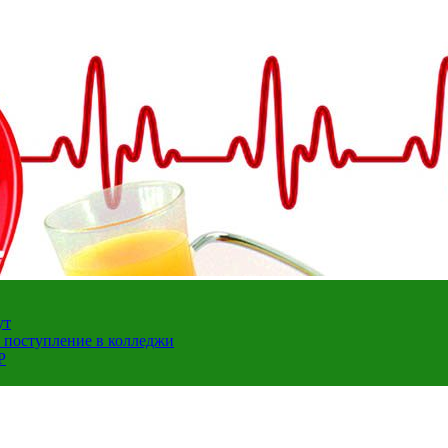
ут
а поступление в колледжи
Р