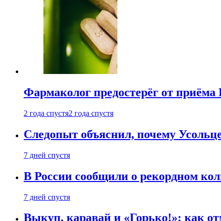
Фармаколог предостерёг от приёма 
2 года спустя
2 года спустя
Следопыт объяснил, почему Усольце
7 дней спустя
В России сообщили о рекордном кол
7 дней спустя
Выкуп, каравай и «Горько!»: как о