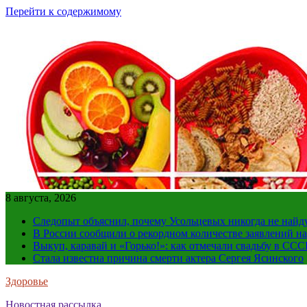
Перейти к содержимому
8 августа, 2026
Следопыт объяснил, почему Усольцевых никогда не найд
В России сообщили о рекордном количестве заявлений н
Выкуп, каравай и «Горько!»: как отмечали свадьбу в ССС
Стала известна причина смерти актера Сергея Ясинского
Здоровье
Новостная рассылка