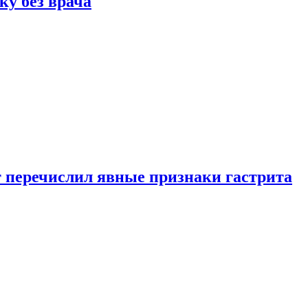
ку без врача
вт перечислил явные признаки гастрита