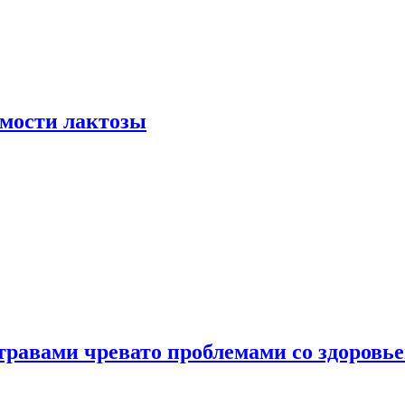
мости лактозы
травами чревато проблемами со здоровь