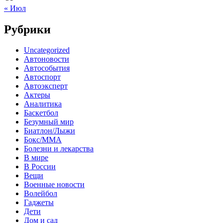
« Июл
Рубрики
Uncategorized
Автоновости
Автособытия
Автоспорт
Автоэксперт
Актеры
Аналитика
Баскетбол
Безумный мир
Биатлон/Лыжи
Бокс/MMA
Болезни и лекарства
В мире
В России
Вещи
Военные новости
Волейбол
Гаджеты
Дети
Дом и сад