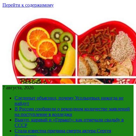
Перейти к содержимому
7 августа, 2026
Следопыт объяснил, почему Усольцевых никогда не
найдут
В России сообщили о рекордном количестве заявлений
на поступление в колледжи
Выкуп, каравай и «Горько!»: как отмечали свадьбу в
СССР
Стала известна причина смерти актера Сергея