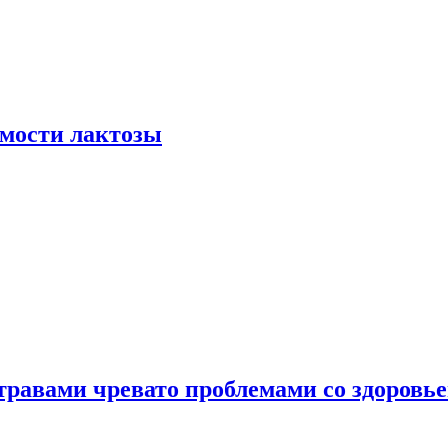
мости лактозы
травами чревато проблемами со здоровь