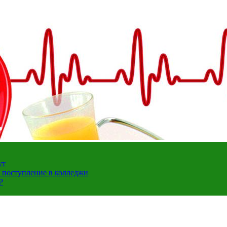
ут
а поступление в колледжи
Р