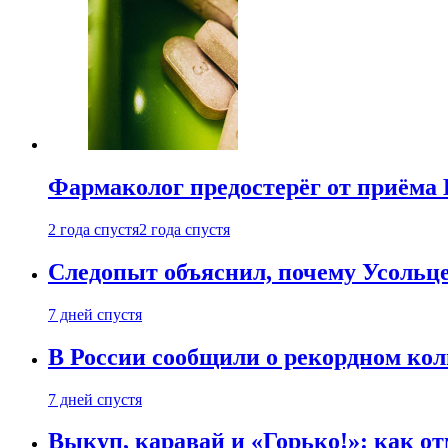
Фармаколог предостерёг от приёма 
2 года спустя
2 года спустя
Следопыт объяснил, почему Усольце
7 дней спустя
В России сообщили о рекордном кол
7 дней спустя
Выкуп, каравай и «Горько!»: как о