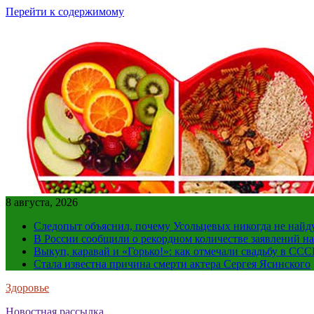
Перейти к содержимому
8 августа, 2026
Следопыт объяснил, почему Усольцевых никогда не найд
В России сообщили о рекордном количестве заявлений н
Выкуп, каравай и «Горько!»: как отмечали свадьбу в ССС
Стала известна причина смерти актера Сергея Ясинского
Здоровье
Новостная рассылка