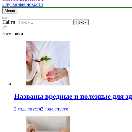
Случайные новости
Меню
Найти:
Заголовки
Названы вредные и полезные для з
2 года спустя
2 года спустя