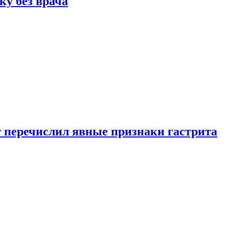
ку без врача
вт перечислил явные признаки гастрита