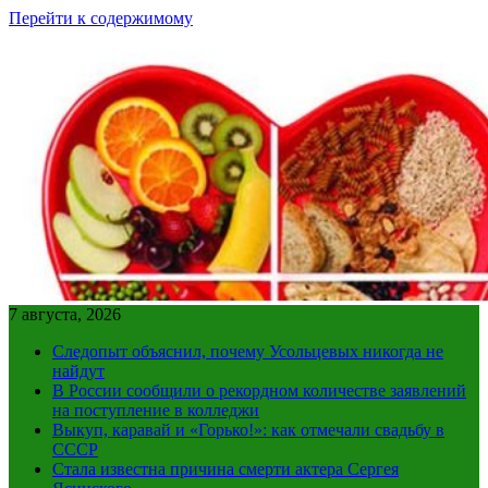
Перейти к содержимому
7 августа, 2026
Следопыт объяснил, почему Усольцевых никогда не
найдут
В России сообщили о рекордном количестве заявлений
на поступление в колледжи
Выкуп, каравай и «Горько!»: как отмечали свадьбу в
СССР
Стала известна причина смерти актера Сергея