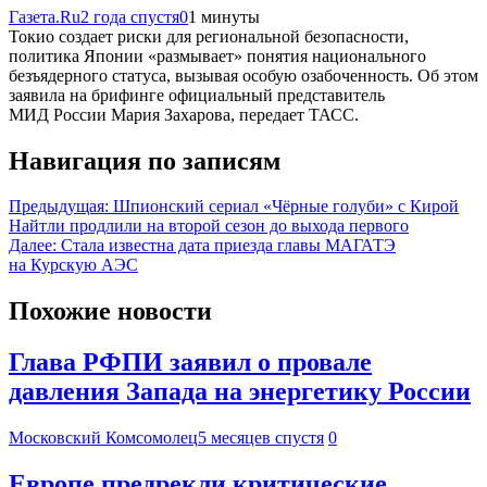
Газета.Ru
2 года спустя
0
1 минуты
Токио создает риски для региональной безопасности,
политика Японии «размывает» понятия национального
безъядерного статуса, вызывая особую озабоченность. Об этом
заявила на брифинге официальный представитель
МИД России Мария Захарова, передает ТАСС.
Навигация по записям
Предыдущая:
Шпионский сериал «Чёрные голуби» с Кирой
Найтли продлили на второй сезон до выхода первого
Далее:
Стала известна дата приезда главы МАГАТЭ
на Курскую АЭС
Похожие новости
Глава РФПИ заявил о провале
давления Запада на энергетику России
Московский Комсомолец
5 месяцев спустя
0
Европе предрекли критические