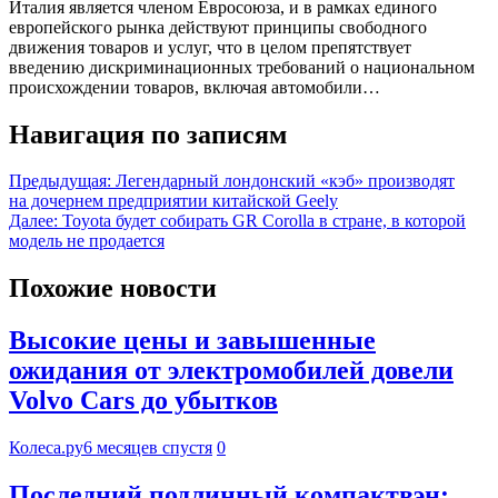
Италия является членом Евросоюза, и в рамках единого
европейского рынка действуют принципы свободного
движения товаров и услуг, что в целом препятствует
введению дискриминационных требований о национальном
происхождении товаров, включая автомобили…
Навигация по записям
Предыдущая:
Легендарный лондонский «кэб» производят
на дочернем предприятии китайской Geely
Далее:
Toyota будет собирать GR Corolla в стране, в которой
модель не продается
Похожие новости
Высокие цены и завышенные
ожидания от электромобилей довели
Volvo Cars до убытков
Колеса.ру
6 месяцев спустя
0
Последний подлинный компактвэн: