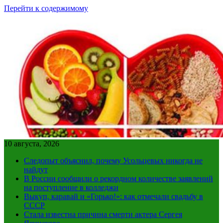
Перейти к содержимому
10 августа, 2026
Следопыт объяснил, почему Усольцевых никогда не
найдут
В России сообщили о рекордном количестве заявлений
на поступление в колледжи
Выкуп, каравай и «Горько!»: как отмечали свадьбу в
СССР
Стала известна причина смерти актера Сергея