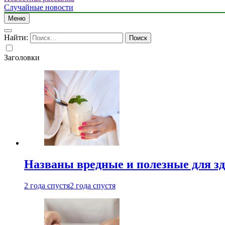
Случайные новости
Меню
Найти:
Заголовки
Названы вредные и полезные для з
2 года спустя
2 года спустя