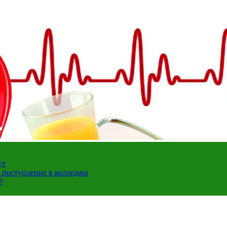
ут
а поступление в колледжи
Р