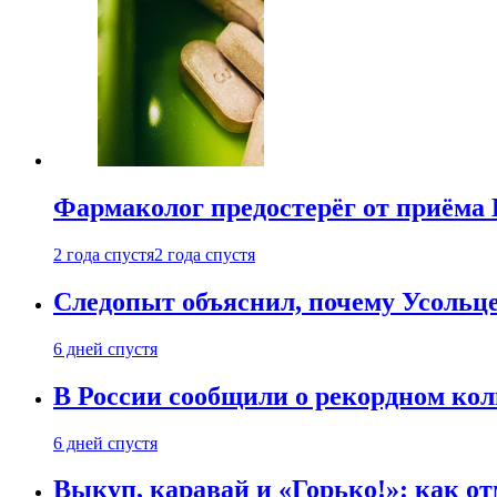
Фармаколог предостерёг от приёма 
2 года спустя
2 года спустя
Следопыт объяснил, почему Усольце
6 дней спустя
В России сообщили о рекордном кол
6 дней спустя
Выкуп, каравай и «Горько!»: как о