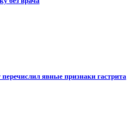
ку без врача
вт перечислил явные признаки гастрита