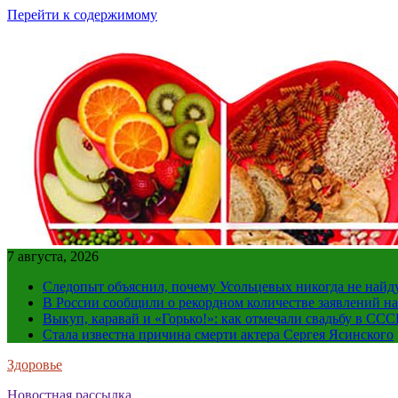
Перейти к содержимому
7 августа, 2026
Следопыт объяснил, почему Усольцевых никогда не найд
В России сообщили о рекордном количестве заявлений н
Выкуп, каравай и «Горько!»: как отмечали свадьбу в ССС
Стала известна причина смерти актера Сергея Ясинского
Здоровье
Новостная рассылка