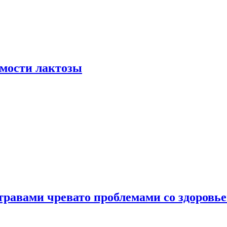
мости лактозы
травами чревато проблемами со здоровь