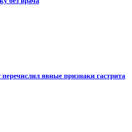
ку без врача
вт перечислил явные признаки гастрита