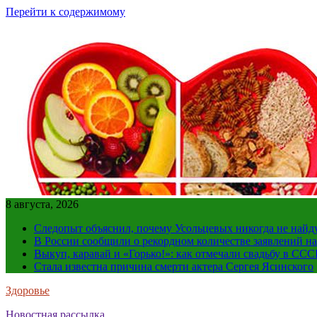
Перейти к содержимому
8 августа, 2026
Следопыт объяснил, почему Усольцевых никогда не найд
В России сообщили о рекордном количестве заявлений н
Выкуп, каравай и «Горько!»: как отмечали свадьбу в ССС
Стала известна причина смерти актера Сергея Ясинского
Здоровье
Новостная рассылка