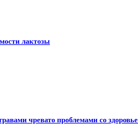
мости лактозы
травами чревато проблемами со здоровь