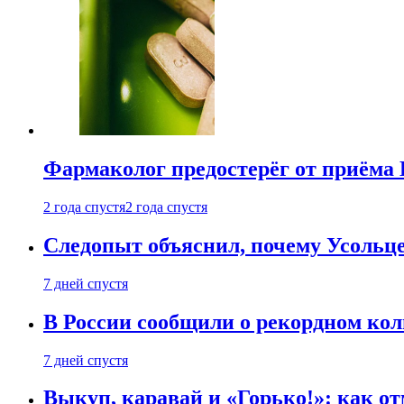
Фармаколог предостерёг от приёма 
2 года спустя
2 года спустя
Следопыт объяснил, почему Усольце
7 дней спустя
В России сообщили о рекордном кол
7 дней спустя
Выкуп, каравай и «Горько!»: как о