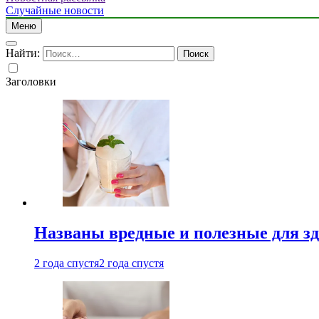
Случайные новости
Меню
Найти:
Заголовки
Названы вредные и полезные для з
2 года спустя
2 года спустя