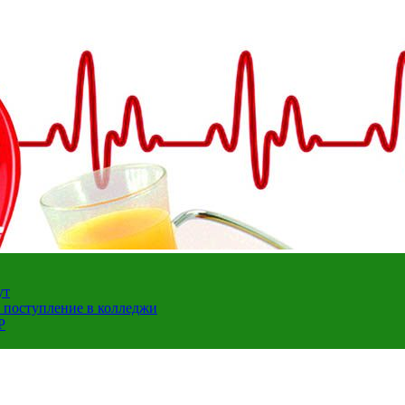
ут
а поступление в колледжи
Р