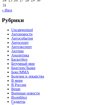
24
25
26
27
28
29
30
31
« Июл
Рубрики
Uncategorized
Автоновости
Автособытия
Автоспорт
Автоэксперт
Актеры
Аналитика
Баскетбол
Безумный мир
Биатлон/Лыжи
Бокс/MMA
Болезни и лекарства
В мире
В России
Вещи
Военные новости
Волейбол
Гаджеты