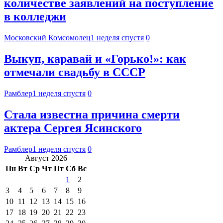
количестве заявлений на поступление
в колледжи
Московский Комсомолец
1 неделя спустя
0
Выкуп, каравай и «Горько!»: как
отмечали свадьбу в СССР
Рамблер
1 неделя спустя
0
Стала известна причина смерти
актера Сергея Ясинского
Рамблер
1 неделя спустя
0
Август 2026
Пн
Вт
Ср
Чт
Пт
Сб
Вс
1
2
3
4
5
6
7
8
9
10
11
12
13
14
15
16
17
18
19
20
21
22
23